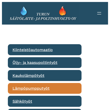
Siirry
sisältöön
Kiinteistöautomaatio
Öljy- ja kaasupoltintyöt
Kaukolämpötyöt
Lämpöpumpputyöt
Sähkötyöt