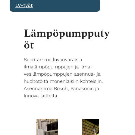
LV-työt
Lämpöpumpputy
öt
Suoritamme luvanvaraisia
ilmalämpöpumppujen ja ilma-
vesilämpöpumppujen asennus- ja
huoltotöitä monenlaisiin kohteisiin.
Asennamme Bosch, Panasonic ja
Innova laitteita.