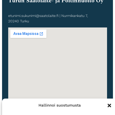
Turun Säätölaite- ja Poltinhuolto Oy
etunimi.sukunimi@saatolaite.fi | Nurmikankatu 7,
20240 Turku
Hallinnoi suostumusta
Olemme siirtyneet sähköiseen laskutukseen. Lähetämme